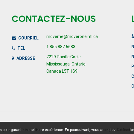
CONTACTEZ-NOUS
moveme@moveroneintl.ca
À
COURRIEL
:
1.855.887.6683
N
TÉL
:
N
7229 Pacific Circle
ADRESSE
:
Mississauga, Ontario
P
Canada L5T 1S9
C
C
 pour garantir la meilleure expérience. En poursuivant, vous acceptez l'utilisatio