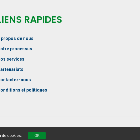
LIENS RAPIDES
 propos de nous
otre processus
os services
artenariats
ontactez-nous
onditions et politiques
Réalisé par CGC Marketing
n de cookies.
OK