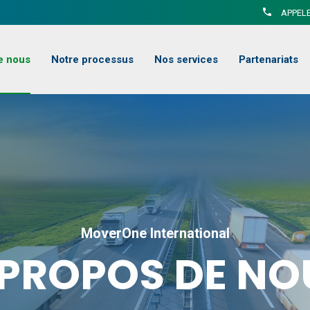
APPELE
e nous
Notre processus
Nos services
Partenariats
MoverOne International
 PROPOS DE NO